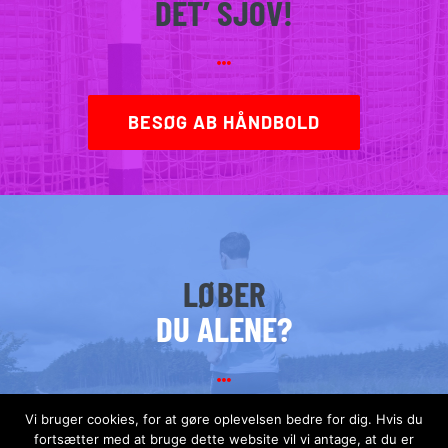
DET’ SJOV!
BESØG AB HÅNDBOLD
LØBER
DU ALENE?
Vi bruger cookies, for at gøre oplevelsen bedre for dig. Hvis du
BESØG AB LØBEKLUB
fortsætter med at bruge dette website vil vi antage, at du er