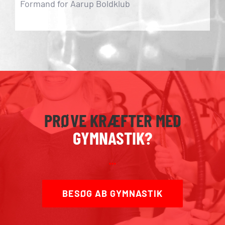
Formand for Aarup Boldklub
PRØVE KRÆFTER MED
GYMNASTIK?
BESØG AB GYMNASTIK