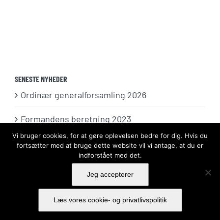
SENESTE NYHEDER
Ordinær generalforsamling 2026
Formandens beretning 2023
Vi bruger cookies, for at gøre oplevelsen bedre for dig. Hvis du
Formandens beretning 2022
fortsætter med at bruge dette website vil vi antage, at du er
indforstået med det.
Jeg accepterer
Læs vores cookie- og privatlivspolitik