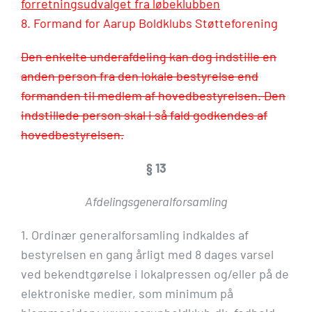
forretningsudvalget fra løbeklubben
8. Formand for Aarup Boldklubs Støtteforening
Den enkelte underafdeling kan dog indstille en
anden person fra den lokale bestyrelse end
formanden til medlem af hovedbestyrelsen. Den
indstillede person skal i så fald godkendes af
hovedbestyrelsen.
§ 13
Afdelingsgeneralforsamling
1. Ordinær generalforsamling indkaldes af
bestyrelsen en gang årligt med 8 dages varsel
ved bekendtgørelse i lokalpressen og/eller på de
elektroniske medier, som minimum på