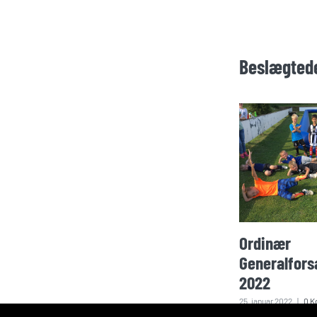
Beslægted
Ordinær
Generalfors
2022
25. januar 2022
|
0 K