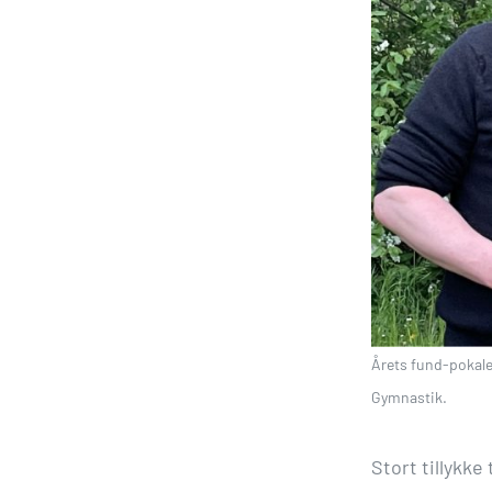
Årets fund-pokalen
Gymnastik.
Stort tillykke