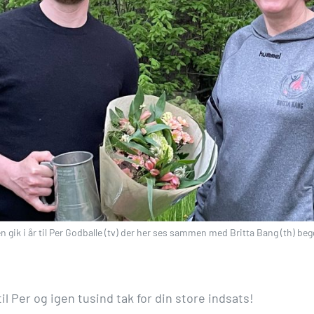
 gik i år til Per Godballe (tv) der her ses sammen med Britta Bang (th) beg
 til Per og igen tusind tak for din store indsats!