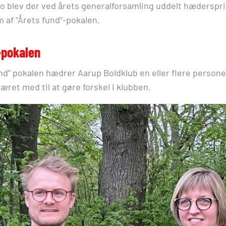
ro blev der ved årets generalforsamling uddelt hæderspri
m af “Årets fund”-pokalen.
-pokalen
nd” pokalen hædrer Aarup Boldklub en eller flere person
ret med til at gøre forskel i klubben.