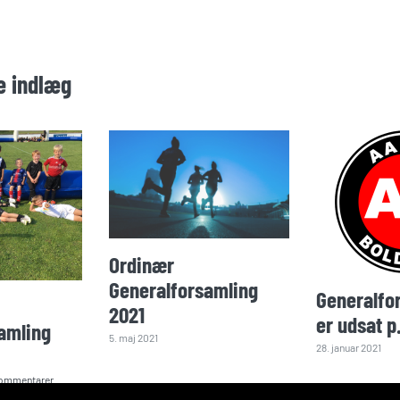
e indlæg
Ordinær
Generalforsamling
Generalfo
2021
er udsat p
amling
5. maj 2021
28. januar 2021
ommentarer