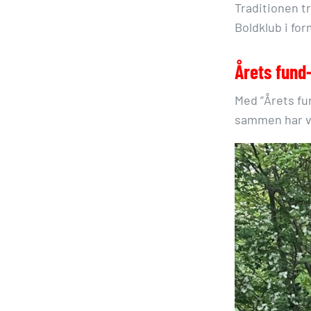
Traditionen t
Boldklub i for
Årets fund
Med ”Årets fu
sammen har væ