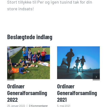
Stort tillykke til Per og igen tusind tak for din
store indsats!
Beslægtede indlæg
Ordinær
Ordinær
Generalforsamling
Generalforsamling
2022
2021
25. januar 2022
|
0 Kommentarer
5. maj 2021