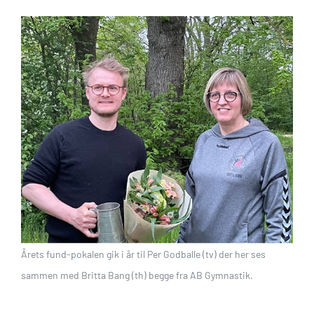
Årets fund-pokalen gik i år til Per Godballe (tv) der her ses
sammen med Britta Bang (th) begge fra AB Gymnastik.