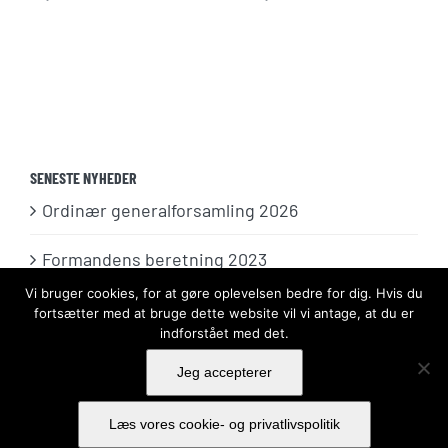
SENESTE NYHEDER
Ordinær generalforsamling 2026
Formandens beretning 2023
Vi bruger cookies, for at gøre oplevelsen bedre for dig. Hvis du
Formandens beretning 2022
fortsætter med at bruge dette website vil vi antage, at du er
indforstået med det.
Jeg accepterer
Læs vores cookie- og privatlivspolitik