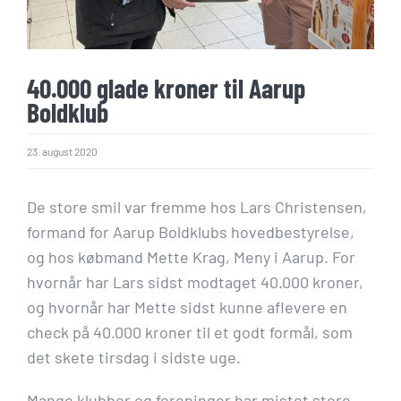
40.000 glade kroner til Aarup
Boldklub
23. august 2020
De store smil var fremme hos Lars Christensen,
formand for Aarup Boldklubs hovedbestyrelse,
og hos købmand Mette Krag, Meny i Aarup. For
hvornår har Lars sidst modtaget 40.000 kroner,
og hvornår har Mette sidst kunne aflevere en
check på 40.000 kroner til et godt formål, som
det skete tirsdag i sidste uge.
Mange klubber og foreninger har mistet store